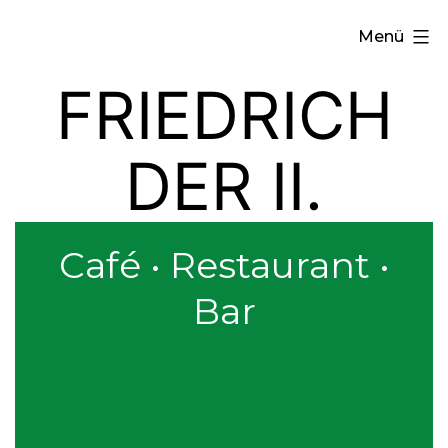
Zum
Menü
Inhalt
springen
FRIEDRICH
DER II.
Café • Restaurant •
Bar